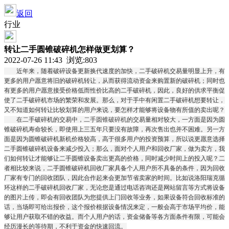
返回
行业
转让二手圆锥破碎机怎样做更划算？
2022-07-26 11:43 浏览:
803
近年来，随着破碎设备更新换代速度的加快，二手破碎机交易量明显上升，有
更多的用户愿意将旧的破碎机转让，从而获得流动资金来购置新的破碎机；同时也
有更多的用户愿意接受价格低而性价比高的二手破碎机，因此，良好的供求平衡促
使了二手破碎机市场的繁荣和发展。那么，对于手中有闲置二手破碎机想要转让，
又不知道如何转让比较划算的用户来说，要怎样才能够将设备物有所值的卖出呢？
在二手破碎机的交易中，
二手圆锥破碎机
的交易量相对较大，一方面是因为圆
锥破碎机寿命较长，即使用上三五年只要没有故障，再次售出也并不困难。另一方
面是因为圆锥破碎机新机价格较高，高于很多用户的投资预算，所以说更愿意选择
二手圆锥破碎机设备来减少投入；那么，面对个人用户和回收厂家，做为卖方，我
们如何转让才能够让二手圆锥设备卖出更高的价格，同时减少时间上的投入呢？二
者相比较来说，二手圆锥破碎机回收厂家具备个人用户所不具备的条件，因为回收
厂家有专门的回收团队，因此合作起来会更加节省卖家的时间。比如说洛阳瑞克循
环这样的二手破碎机回收厂家，无论您是通过电话咨询还是网站留言等方式将设备
的图片上传，即会有回收团队为您提供上门回收等业务，如果设备符合回收标准的
话，当场即可给出报价，这个报价根据设备情况来定，一般会高于市场平均价，能
够让用户获取不错的收益。而个人用户的话，资金储备等各方面条件有限，可能会
经历漫长的等待期，不利于资金的快速回流。