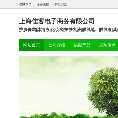
收藏本页
|
保存桌面
|
手机浏览
上海佳客电子商务有限公司
护肤膏霜|沐浴液|化妆水|护肤乳液|眼线笔、眼线液|
网站首页
公司介绍
供应产品
采购清单