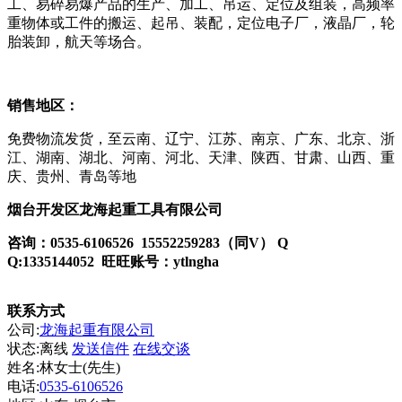
工、易碎易爆产品的生产、加工、吊运、定位及组装，高频率
重物体或工件的搬运、起吊、装配，定位电子厂，液晶厂，轮
胎装卸，航天等场合。
销售地区：
免费物流发货，至云南、辽宁、江苏、南京、广东、北京、浙
江、湖南、湖北、河南、河北、天津、陕西、甘肃、山西、重
庆、贵州、青岛等地
烟台开发区龙海起重工具有限公司
咨询：
0535-6106526
15552259283
（同
V
）
Q
Q:1335144052
旺旺账号：ytlngha
联系方式
公司:
龙海起重有限公司
状态:
离线
发送信件
在线交谈
姓名:林女士(先生)
电话:
0535-6106526