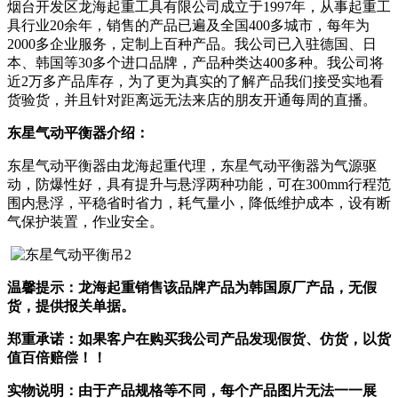
烟台开发区龙海起重工具有限公司成立于1997年，从事起重工
具行业20余年，销售的产品已遍及全国400多城市，每年为
2000多企业服务，定制上百种产品。我公司已入驻德国、日
本、韩国等30多个进口品牌，产品种类达400多种。我公司将
近2万多产品库存，为了更为真实的了解产品我们接受实地看
货验货，并且针对距离远无法来店的朋友开通每周的直播。
东星气动平衡器介绍：
东星气动平衡器由龙海起重代理，东星气动平衡器为气源驱
动，防爆性好，具有提升与悬浮两种功能，可在300mm行程范
围内悬浮，平稳省时省力，耗气量小，降低维护成本，设有断
气保护装置，作业安全。
温馨提示：龙海起重销售该品牌产品为
韩国
原厂产品，无假
货，提供报关单据。
郑重承诺：如果客户在购买我公司产品发现假货
、仿货
，以
货
值百倍赔偿
！！
实物说明：
由于产品规格
等
不同，每个产品图片无法一一
展