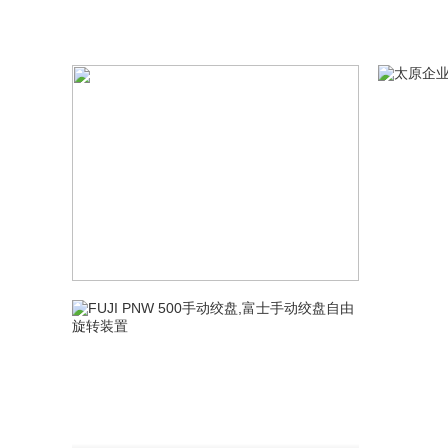
钳找龙海起重
EAGL