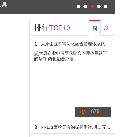
FUJI PNW 5
排行
TOP10
周
月
1
数控加工中心设备搬运小坦克,龙升转向搬运小坦克12吨龙海起重
494
2
TKA-40关西旋挖钻机提引器40吨海水中用龙海起重假一罚百