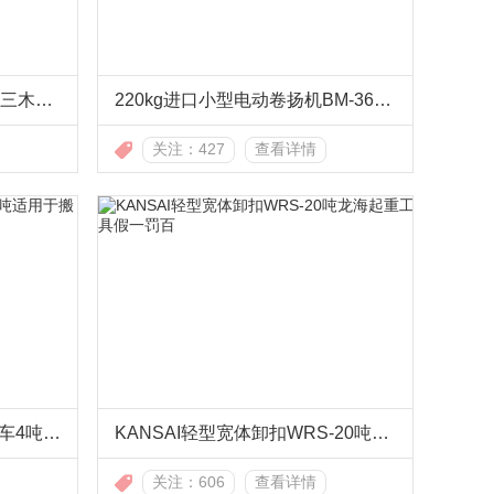
CU-P型混凝土制品夹钳日本三木原装进口常规使用10年左右
220kg进口小型电动卷扬机BM-360H10龙海起重工具
关注：427
查看详情
bishamon重载荷手动液压叉车4吨适用于搬运大型重物
KANSAI轻型宽体卸扣WRS-20吨龙海起重工具假一罚百
关注：606
查看详情