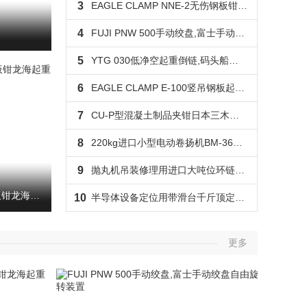
3
220kg进口小型电动卷扬机BM-360H10龙海起重工具
4
柳州智能悬浮葫芦吊300kg,发动机吊装用智能悬浮葫芦吊龙海
5
半导体设备定位用带滑台千斤顶定制无尘型龙海起重质保2年
6
巨轮兴SUNRUN爪式千斤顶顶10吨爪5吨龙海起重工具
7
折臂式悬臂吊悬臂可折叠可旋转,折臂式悬臂吊选配气动葫芦
8
薄板永磁吸盘保质2年,龙升薄板永磁吸盘采购价格
9
khc进口气动倒链吊钩手柄链条等配件均为韩国原装进口
EAGLE CLAMP NNE-2无伤钢板钳龙海起重工具
10
四个千斤顶同步升降,龙升双作用同步千斤顶支持定制
更多