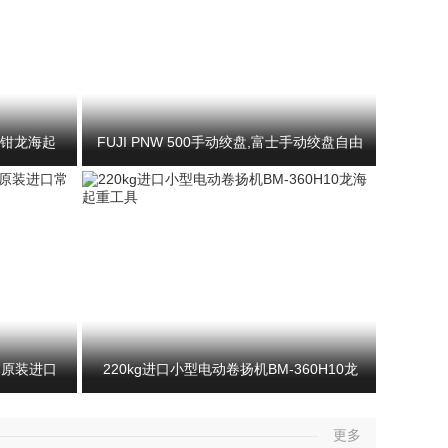
钢板钳龙海起
FUJI PNW 500手动绞盘,富士手动绞盘自由
旋转装置
木原装进口
220kg进口小型电动卷扬机BM-360H10龙
更多