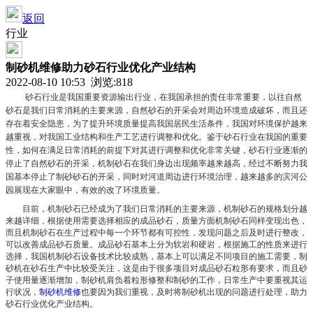
返回
行业
制砂机维修助力砂石行业优化产业结构
2022-08-10 10:53 浏览:
818
砂石行业是我国重要资源输出行业，在我国承担的责任非常重要，以往自然
砂石是我们日常消耗的主要来源，自然砂石的开采会对周边环境造成破坏，而且还
存在着安全隐患，为了提升环境质量提高我国居民生活条件，我国对环境保护越来
越重视，对我国工业结构和生产工艺进行调整和优化。鉴于砂石行业在我国的重要
性，如何在满足日常消耗的前提下对其进行调整和优化非常关键，砂石行业逐渐的
停止了自然砂石的开采，机制砂石在我们身边出现频率越来越高，经过不断努力我
国基本停止了制砂砂石的开采，同时对河道周边进行环境治理，越来越多的滨河公
园展现在大家眼中，有效的改了环境质量。
目前，机制砂石已经成为了我们日常消耗的主要来源，机制砂石的规格划分越
来越详细，根据使用需要选择相应的成品砂石，质量方面机制砂石同样变现出色，
而且机制砂石在生产过程中每一个环节都有可控性，发现问题之后及时进行整改，
可以改善成品砂石质量。成品砂石基本上分为软岩和硬岩，根据施工的性质来进行
选择，我国机制砂石设备技术比较成熟，基本上可以满足不同项目的施工需要，制
砂机在砂石生产中比较受关注，这是由于很多项目对成品砂石粒形有要求，而且砂
子使用量逐渐增加，制砂机肩负着粒形修整和制砂的工作，日常生产中要重视其运
行状况，
制砂机维修
也要因为我们重视，及时将制砂机出现的问题进行处理，助力
砂石行业优化产业结构。