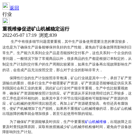
返回
行业
重视维修促进矿山机械稳定运行
2022-05-07 17:19 浏览:
839
生产中有很多细节问题需要重视，其中生产设备使用需要注意的事宜较多，
这也是为了确保生产设备能够保持良好的生产性能，避免由于设备故障而影响到日
常生产。生产能力关系到企业产品是否能按时交付客户，这也关系到一个企业的信
誉问题，一般情况下除了常规商品以外，很多商品的生产都是根据订单制定的，从
制定生产计划到交付客户的生产周期比较紧张，如果生产设备再出现故障影响生产
的话，会造成产品无法按照交货，那么对于企业的影响非常大，
保障性行业的生产计划按照非常饱满，矿山行业就是其中一个，承担了矿产资
源输出的重担，很多行业生产中都需要矿产资源，矿产资源是否能够稳定供应关系
到我国社会和工业的发展，因此矿山行业对产能非常重视，生产中也比较重视效
率，确保矿产资源能够按照计划供应。矿产资源从开采到使用经过的工序较多，这
些工序也是环环相扣的，如果其中某个环节出现问题都有可能影响矿产资源的供
应，矿山机械的使用环境比较恶劣，再加上矿产资源硬度较高、有些还具有腐蚀
性，使矿产机械增加了生产损耗，如果再不重视矿山机械维修的话，那么矿山机械
出现故障的概率就会增加很多，甚至引起使用年限的缩短。
为了确保矿产资源能够及时供应，生产中要重视
矿山机械维修
，出现故障之后
要及时查找故障原因，采取有效措施减少矿山机械停机检修时间，避免由于设备故
障影响到生产计划。