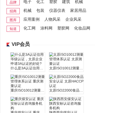
电子
化工
塑胶
建筑
机械
品牌
机械
包装
仪器仪表
家居用品
招商
应用案例
人物风采
企业风采
图库
重庆服务认证_iso认证_体系认证_重庆五星售后服务认证
陕西服务认证_iso认证_体系认证_陕西五星售后服务认证
化工网
涂料网
塑胶网
化妆品网
知道
重庆企业申请两化融合管理体系认证的条件 两化融合办理
陕西企业申请两化融合管理体系认证的条件 两化融合办理
VIP会员
什么是3A认证信用等级认证，太原企业申请3A认证的好处?
太原ISO10012测量管理体系认证 太原测量认证
重庆ISO10012测量管理体系认证 重庆测量认证
太原ISO22000食品安全认证 太原HACCP认证
重庆煤安认证 重庆安标认证咨询服务机构
陕西西安煤安认证 陕西安标认证咨询服务机构