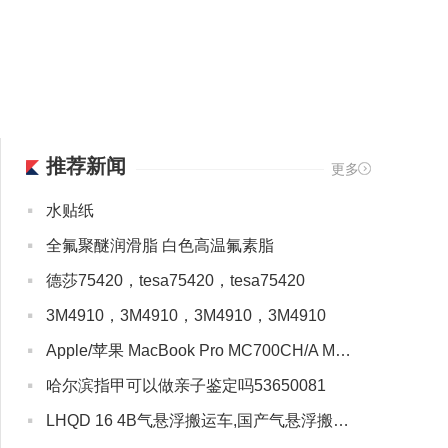
推荐新闻
更多
·
水贴纸
·
全氟聚醚润滑脂 白色高温氟素脂
·
德莎75420，tesa75420，tesa75420
·
3M4910，3M4910，3M4910，3M4910
·
Apple/苹果 MacBook Pro MC700CH/A MD101 MF839 13寸笔记本电脑
·
哈尔滨指甲可以做亲子鉴定吗53650081
·
LHQD 16 4B气悬浮搬运车,国产气悬浮搬运车价格合理