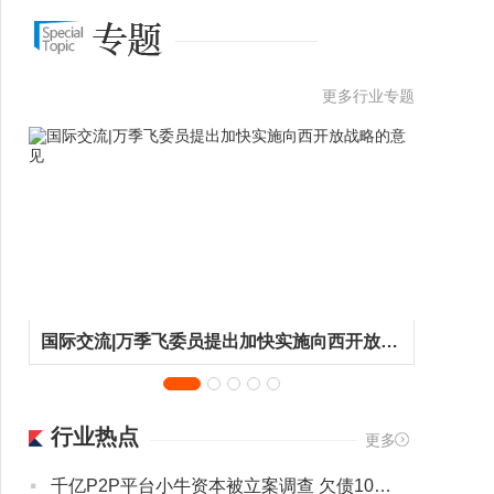
更多行业专题
国际交流|万季飞委员提出加快实施向西开放战略的意见
企业专题|
行业热点
更多
·
千亿P2P平台小牛资本被立案调查 欠债104亿半年仅兑付2.3亿