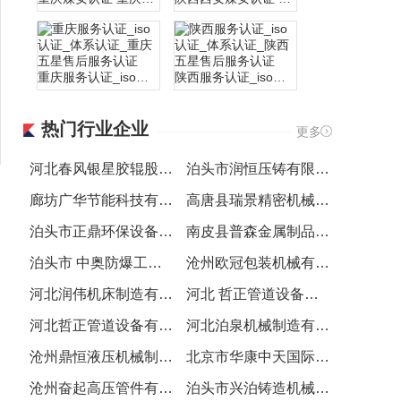
重庆服务认证_iso认证_体系认证_重庆五星售后服务认证
陕西服务认证_iso认证_体系认证_陕西五星售后服务认证
热门行业企业
更多
重庆企业申请两化融合管理体系认证的条件 两化融合办理
陕西企业申请两化融合管理体系认证的条件 两化融合办理
河北春风银星胶辊股份有限公司
泊头市润恒压铸有限公司
廊坊广华节能科技有限公司
高唐县瑞景精密机械有限公司
什么是3A认证信用等级认证，太原企业申请3A认证的好处?
太原ISO10012测量管理体系认证 太原测量认证
泊头市正鼎环保设备 有限公司
南皮县普森金属制品 有限责任公司
泊头市 中奥防爆工具有限公司
沧州欧冠包装机械有限公司
河北润伟机床制造有限公司
河北 哲正管道设备有限公司
重庆ISO10012测量管理体系认证 重庆测量认证
太原ISO22000食品安全认证 太原HACCP认证
河北哲正管道设备有限公司
河北泊泉机械制造有限公司.
沧州鼎恒液压机械制造有限公司 .
北京市华康中天国际环保节能科技有限公司.
沧州奋起高压管件有限公司.
泊头市兴泊铸造机械有限公司