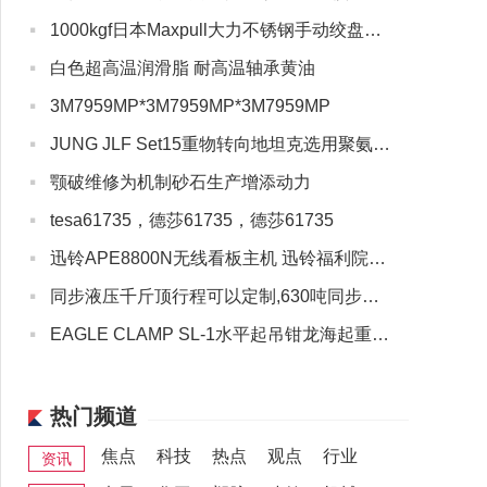
·
1000kgf日本Maxpull大力不锈钢手动绞盘龙海起重
·
行业专题
白色超高温润滑脂 耐高温轴承黄油
·
3M7959MP*3M7959MP*3M7959MP
·
JUNG JLF Set15重物转向地坦克选用聚氨酯轮
·
颚破维修为机制砂石生产增添动力
·
tesa61735，德莎61735，德莎61735
·
迅铃APE8800N无线看板主机 迅铃福利院无线呼叫系统
·
同步液压千斤顶行程可以定制,630吨同步液压千斤顶顶升速度快
·
EAGLE CLAMP SL-1水平起吊钳龙海起重代理
热门频道
焦点
科技
热点
观点
行业
资讯
重庆煤安认证 重庆安标认证咨询服务机构
陕西西安煤安认证 陕西安标认证咨询服务机构