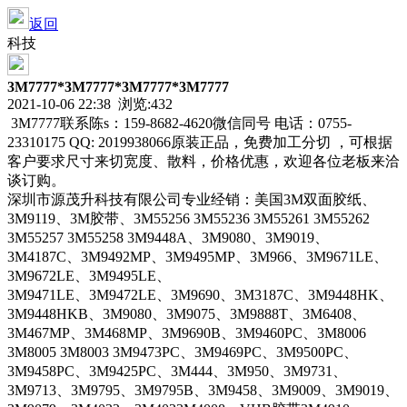
返回
科技
3M7777*3M7777*3M7777*3M7777
2021-10-06 22:38 浏览:
432
3M7777联系陈s：159-8682-4620微信同号 电话：0755-
23310175 QQ: 2019938066原装正品，免费加工分切 ，可根据
客户要求尺寸来切宽度、散料，价格优惠，欢迎各位老板来洽
谈订购。
深圳市源茂升科技有限公司专业经销：美国3M双面胶纸、
3M9119、3M胶带、3M55256 3M55236 3M55261 3M55262
3M55257 3M55258 3M9448A、3M9080、3M9019、
3M4187C、3M9492MP、3M9495MP、3M966、3M9671LE、
3M9672LE、3M9495LE、
3M9471LE、3M9472LE、3M9690、3M3187C、3M9448HK、
3M9448HKB、3M9080、3M9075、3M9888T、3M6408、
3M467MP、3M468MP、3M9690B、3M9460PC、3M8006
3M8005 3M8003 3M9473PC、3M9469PC、3M9500PC、
3M9458PC、3M9425PC、3M444、3M950、3M9731、
3M9713、3M9795、3M9795B、3M9458、3M9009、3M9019、