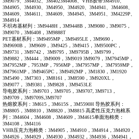
3M9079、3M4032、3M4023M4008、VHB胶带3M4910、
3M4905、3M4930、3M4950、3M4920、3M4941、3M4608、
3M4609、3M4611、3M4609、3M4945、3M4951、3M4229P、
3M4914
不织布基材列：3M9448H，3M9448B，3M9080，3M9075，
3M9070，3M6408，3M9888T
PET基材系列：3M9495MP，3M9495LE，3M9690，
3M9690B， 3M9609，3M9425，3M9415，3M9500PC，
3M9731，3M9742， 3M9795，3M9795B，3M9799，
3M9882，3M444，3M9009，3M9019 3M9079，3M7945MP，
3M7952MP，7953MP，7956MP，3M7957MP， 3M7959MP，
3M7961MP，3M9465PC，3M9492MP，3M1830，3M1920
3M5490，3M7303，3M8161，3M8590，3M920XL，
3M9077， 3M9381，3M9828，3M9453LE
导电胶系列：3M9703，3M9705，3M9707, 3M9713，
3M9709，3M9709S,3M9707
热熔胶系列：3M615，3M615S，3M5590H 导热胶系列：
3M8805，3M8810，3M8820，3M8815 高柔性压克力泡棉系
列：3M4604，3M4608，3M4609，3M4615单面泡棉类：
3M4108，3M4116
VHB压克力泡棉类：3M4905，3M4910，3M4914，3M4920，
3M4926，3M4929，3M4930，3M4932，3M4936，3M4941，