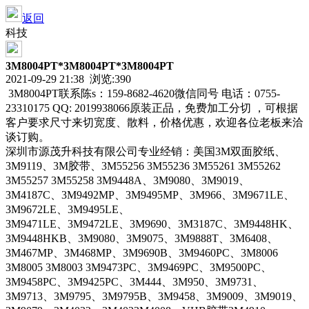
返回
科技
3M8004PT*3M8004PT*3M8004PT
2021-09-29 21:38 浏览:
390
3M8004PT联系陈s：159-8682-4620微信同号 电话：0755-
23310175 QQ: 2019938066原装正品，免费加工分切 ，可根据
客户要求尺寸来切宽度、散料，价格优惠，欢迎各位老板来洽
谈订购。
深圳市源茂升科技有限公司专业经销：美国3M双面胶纸、
3M9119、3M胶带、3M55256 3M55236 3M55261 3M55262
3M55257 3M55258 3M9448A、3M9080、3M9019、
3M4187C、3M9492MP、3M9495MP、3M966、3M9671LE、
3M9672LE、3M9495LE、
3M9471LE、3M9472LE、3M9690、3M3187C、3M9448HK、
3M9448HKB、3M9080、3M9075、3M9888T、3M6408、
3M467MP、3M468MP、3M9690B、3M9460PC、3M8006
3M8005 3M8003 3M9473PC、3M9469PC、3M9500PC、
3M9458PC、3M9425PC、3M444、3M950、3M9731、
3M9713、3M9795、3M9795B、3M9458、3M9009、3M9019、