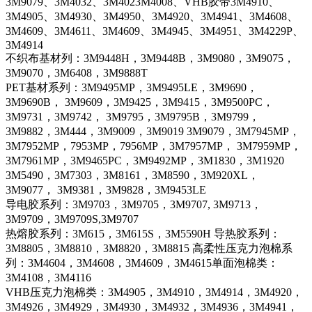
3M9079、3M4032、3M4023M4008、VHB胶带3M4910、
3M4905、3M4930、3M4950、3M4920、3M4941、3M4608、
3M4609、3M4611、3M4609、3M4945、3M4951、3M4229P、
3M4914
不织布基材列：3M9448H，3M9448B，3M9080，3M9075，
3M9070，3M6408，3M9888T
PET基材系列：3M9495MP，3M9495LE，3M9690，
3M9690B， 3M9609，3M9425，3M9415，3M9500PC，
3M9731，3M9742， 3M9795，3M9795B，3M9799，
3M9882，3M444，3M9009，3M9019 3M9079，3M7945MP，
3M7952MP，7953MP，7956MP，3M7957MP， 3M7959MP，
3M7961MP，3M9465PC，3M9492MP，3M1830，3M1920
3M5490，3M7303，3M8161，3M8590，3M920XL，
3M9077， 3M9381，3M9828，3M9453LE
导电胶系列：3M9703，3M9705，3M9707, 3M9713，
3M9709，3M9709S,3M9707
热熔胶系列：3M615，3M615S，3M5590H 导热胶系列：
3M8805，3M8810，3M8820，3M8815 高柔性压克力泡棉系
列：3M4604，3M4608，3M4609，3M4615单面泡棉类：
3M4108，3M4116
VHB压克力泡棉类：3M4905，3M4910，3M4914，3M4920，
3M4926，3M4929，3M4930，3M4932，3M4936，3M4941，