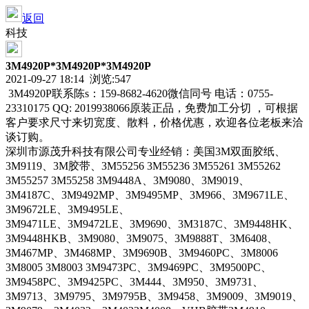
返回
科技
3M4920P*3M4920P*3M4920P
2021-09-27 18:14 浏览:
547
3M4920P联系陈s：159-8682-4620微信同号 电话：0755-
23310175 QQ: 2019938066原装正品，免费加工分切 ，可根据
客户要求尺寸来切宽度、散料，价格优惠，欢迎各位老板来洽
谈订购。
深圳市源茂升科技有限公司专业经销：美国3M双面胶纸、
3M9119、3M胶带、3M55256 3M55236 3M55261 3M55262
3M55257 3M55258 3M9448A、3M9080、3M9019、
3M4187C、3M9492MP、3M9495MP、3M966、3M9671LE、
3M9672LE、3M9495LE、
3M9471LE、3M9472LE、3M9690、3M3187C、3M9448HK、
3M9448HKB、3M9080、3M9075、3M9888T、3M6408、
3M467MP、3M468MP、3M9690B、3M9460PC、3M8006
3M8005 3M8003 3M9473PC、3M9469PC、3M9500PC、
3M9458PC、3M9425PC、3M444、3M950、3M9731、
3M9713、3M9795、3M9795B、3M9458、3M9009、3M9019、