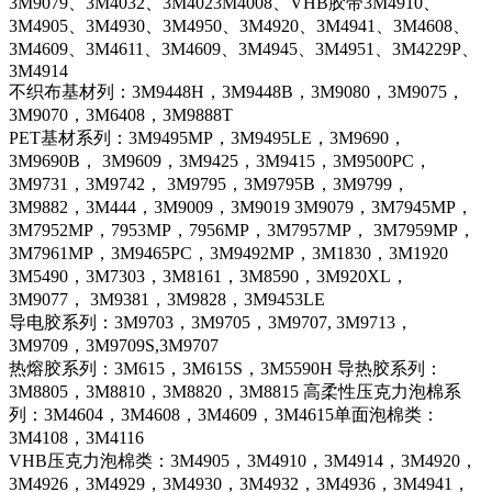
3M9079、3M4032、3M4023M4008、VHB胶带3M4910、
3M4905、3M4930、3M4950、3M4920、3M4941、3M4608、
3M4609、3M4611、3M4609、3M4945、3M4951、3M4229P、
3M4914
不织布基材列：3M9448H，3M9448B，3M9080，3M9075，
3M9070，3M6408，3M9888T
PET基材系列：3M9495MP，3M9495LE，3M9690，
3M9690B， 3M9609，3M9425，3M9415，3M9500PC，
3M9731，3M9742， 3M9795，3M9795B，3M9799，
3M9882，3M444，3M9009，3M9019 3M9079，3M7945MP，
3M7952MP，7953MP，7956MP，3M7957MP， 3M7959MP，
3M7961MP，3M9465PC，3M9492MP，3M1830，3M1920
3M5490，3M7303，3M8161，3M8590，3M920XL，
3M9077， 3M9381，3M9828，3M9453LE
导电胶系列：3M9703，3M9705，3M9707, 3M9713，
3M9709，3M9709S,3M9707
热熔胶系列：3M615，3M615S，3M5590H 导热胶系列：
3M8805，3M8810，3M8820，3M8815 高柔性压克力泡棉系
列：3M4604，3M4608，3M4609，3M4615单面泡棉类：
3M4108，3M4116
VHB压克力泡棉类：3M4905，3M4910，3M4914，3M4920，
3M4926，3M4929，3M4930，3M4932，3M4936，3M4941，