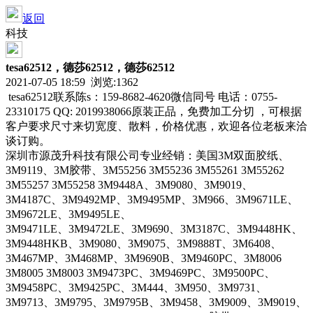
返回
科技
tesa62512，德莎62512，德莎62512
2021-07-05 18:59 浏览:
1362
tesa62512联系陈s：159-8682-4620微信同号 电话：0755-
23310175 QQ: 2019938066原装正品，免费加工分切 ，可根据
客户要求尺寸来切宽度、散料，价格优惠，欢迎各位老板来洽
谈订购。
深圳市源茂升科技有限公司专业经销：美国3M双面胶纸、
3M9119、3M胶带、3M55256 3M55236 3M55261 3M55262
3M55257 3M55258 3M9448A、3M9080、3M9019、
3M4187C、3M9492MP、3M9495MP、3M966、3M9671LE、
3M9672LE、3M9495LE、
3M9471LE、3M9472LE、3M9690、3M3187C、3M9448HK、
3M9448HKB、3M9080、3M9075、3M9888T、3M6408、
3M467MP、3M468MP、3M9690B、3M9460PC、3M8006
3M8005 3M8003 3M9473PC、3M9469PC、3M9500PC、
3M9458PC、3M9425PC、3M444、3M950、3M9731、
3M9713、3M9795、3M9795B、3M9458、3M9009、3M9019、