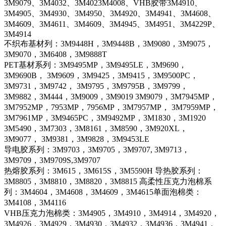
3M9079、3M4032、3M4023M4008、VHB胶带3M4910、
3M4905、3M4930、3M4950、3M4920、3M4941、3M4608、
3M4609、3M4611、3M4609、3M4945、3M4951、3M4229P、
3M4914
不织布基材列：3M9448H，3M9448B，3M9080，3M9075，
3M9070，3M6408，3M9888T
PET基材系列：3M9495MP，3M9495LE，3M9690，
3M9690B， 3M9609，3M9425，3M9415，3M9500PC，
3M9731，3M9742， 3M9795，3M9795B，3M9799，
3M9882，3M444，3M9009，3M9019 3M9079，3M7945MP，
3M7952MP，7953MP，7956MP，3M7957MP， 3M7959MP，
3M7961MP，3M9465PC，3M9492MP，3M1830，3M1920
3M5490，3M7303，3M8161，3M8590，3M920XL，
3M9077， 3M9381，3M9828，3M9453LE
导电胶系列：3M9703，3M9705，3M9707, 3M9713，
3M9709，3M9709S,3M9707
热熔胶系列：3M615，3M615S，3M5590H 导热胶系列：
3M8805，3M8810，3M8820，3M8815 高柔性压克力泡棉系
列：3M4604，3M4608，3M4609，3M4615单面泡棉类：
3M4108，3M4116
VHB压克力泡棉类：3M4905，3M4910，3M4914，3M4920，
3M4926，3M4929，3M4930，3M4932，3M4936，3M4941，