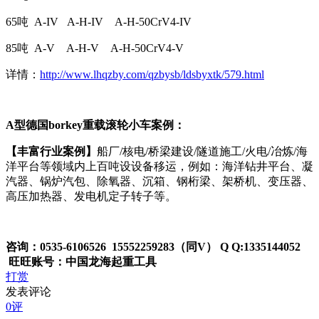
65吨 A-IV A-H-IV A-H-50CrV4-IV
85吨 A-V A-H-V A-H-50CrV4-V
详情：
http://www.lhqzby.com/qzbysb/ldsbyxtk/579.html
A型德国borkey
重载滚轮小车
案例：
【丰富行业案例】
船厂/核电/桥梁建设/隧道施工/火电/冶炼/海
洋平台等领域内上百吨设设备移运，例如：海洋钻井平台、凝
汽器、锅炉汽包、除氧器、沉箱、钢桁梁、架桥机、变压器、
高压加热器、发电机定子转子等。
咨询：0535-6106526 15552259283（同V） Q Q:1335144052
旺旺账号：中国龙海起重工具
打赏
发表评论
0评