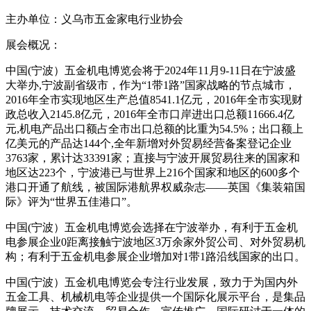
主办单位：义乌市五金家电行业协会
展会概况：
中国(宁波）五金机电博览会将于2024年11月9-11日在宁波盛
大举办,宁波副省级市，作为“1带1路”国家战略的节点城市，
2016年全市实现地区生产总值8541.1亿元，2016年全市实现财
政总收入2145.8亿元，2016年全市口岸进出口总额11666.4亿
元,机电产品出口额占全市出口总额的比重为54.5%；出口额上
亿美元的产品达144个,全年新增对外贸易经营备案登记企业
3763家，累计达33391家；直接与宁波开展贸易往来的国家和
地区达223个，宁波港已与世界上216个国家和地区的600多个
港口开通了航线，被国际港航界权威杂志——英国《集装箱国
际》评为“世界五佳港口”。
中国(宁波）五金机电博览会选择在宁波举办，有利于五金机
电参展企业0距离接触宁波地区3万余家外贸公司、对外贸易机
构；有利于五金机电参展企业增加对1带1路沿线国家的出口。
中国(宁波）五金机电博览会专注行业发展，致力于为国内外
五金工具、机械机电等企业提供一个国际化展示平台，是集品