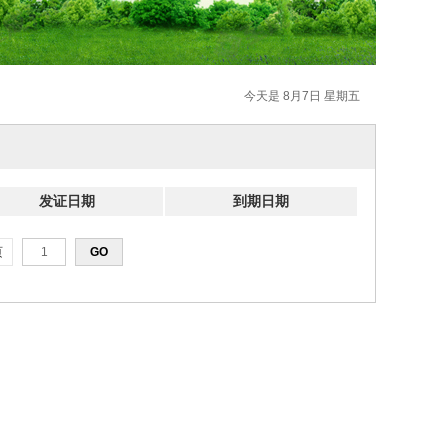
今天是 8月7日 星期五
发证日期
到期日期
页