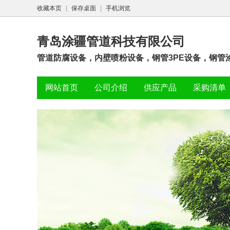
收藏本页
|
保存桌面
|
手机浏览
青岛涂疆管道科技有限公司
管道防腐设备，内壁喷粉设备，钢管3PE设备，钢管
网站首页
公司介绍
供应产品
采购清单