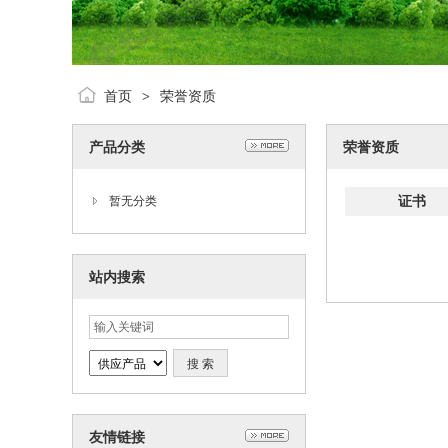
首页
荣誉资质
>
产品分类
荣誉资质
证书
暂无分类
站内搜索
友情链接