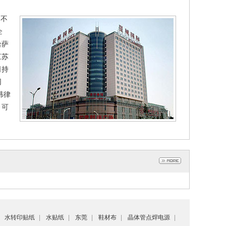
的不
企
哈萨
江苏
司持
同
韩律
。可
水转印贴纸
|
水贴纸
|
东莞
|
鞋材布
|
晶体管点焊电源
|