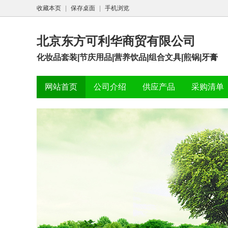
收藏本页
|
保存桌面
|
手机浏览
北京东方可利华商贸有限公司
化妆品套装|节庆用品|营养饮品|组合文具|煎锅|牙膏
网站首页
公司介绍
供应产品
采购清单